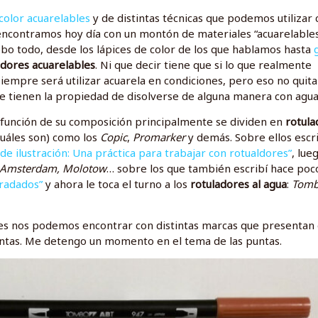
 color acuarelables
y de distintas técnicas que podemos utilizar 
 encontramos hoy día con un montón de materiales “acuarelables
bo todo, desde los lápices de color de los que hablamos hasta
adores acuarelables
. Ni que decir tiene que si lo que realmente
siempre será utilizar acuarela en condiciones, pero eso no quit
e tienen la propiedad de disolverse de alguna manera con agua
n función de su composición principalmente se dividen en
rotula
cuáles son) como los
Copic
,
Promarker
y demás. Sobre ellos escr
 de ilustración: Una práctica para trabajar con rotualdores”
, lue
Amsterdam, Molotow
… sobre los que también escribí hace poc
gradados”
y ahora le toca el turno a los
rotuladores al agua
:
Tom
bles nos podemos encontrar con distintas marcas que presenta
intas. Me detengo un momento en el tema de las puntas.