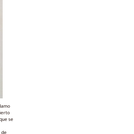
llamo
ierto
 que se
o de