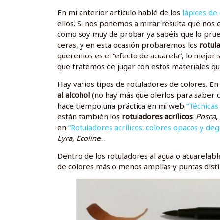
En mi anterior artículo hablé de los
lápices de
ellos. Si nos ponemos a mirar resulta que nos
como soy muy de probar ya sabéis que lo prue
ceras, y en esta ocasión probaremos los
rotul
queremos es el “efecto de acuarela”, lo mejor 
que tratemos de jugar con estos materiales qu
Hay varios tipos de rotuladores de colores. E
al alcohol
(no hay más que olerlos para saber 
hace tiempo una práctica en mi web
“Técnicas
están también los
rotuladores acrílicos
:
Posca
,
en
“Rotuladores acrílicos: colores opacos y de
Lyra
,
Ecoline
…
Dentro de los rotuladores al agua o acuarela
de colores más o menos amplias y puntas dist