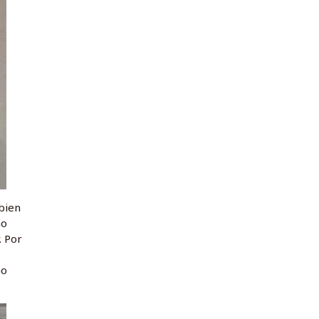
 bien
ho
. Por
ho