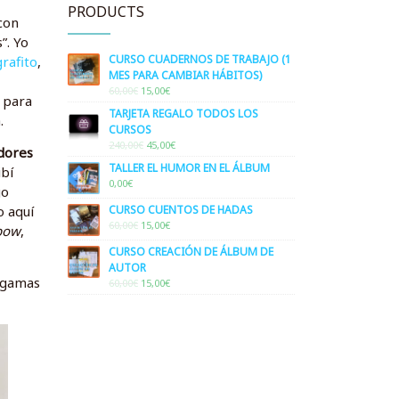
PRODUCTS
con
”. Yo
CURSO CUADERNOS DE TRABAJO (1
grafito
,
MES PARA CAMBIAR HÁBITOS)
ORIGINAL
CURRENT
60,00
€
15,00
€
a para
PRICE
PRICE
TARJETA REGALO TODOS LOS
WAS:
IS:
.
CURSOS
60,00€.
15,00€.
ORIGINAL
CURRENT
240,00
€
45,00
€
dores
PRICE
PRICE
TALLER EL HUMOR EN EL ÁLBUM
ibí
WAS:
IS:
0,00
€
240,00€.
45,00€.
go
CURSO CUENTOS DE HADAS
o aquí
ORIGINAL
CURRENT
60,00
€
15,00
€
bow
,
PRICE
PRICE
CURSO CREACIÓN DE ÁLBUM DE
WAS:
IS:
AUTOR
60,00€.
15,00€.
n gamas
ORIGINAL
CURRENT
60,00
€
15,00
€
PRICE
PRICE
WAS:
IS:
60,00€.
15,00€.