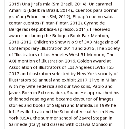
2015) Una jirafa mia (Sm Brazil, 2014), Un caramel
Amarillo (Edelbra Brazil, 2014),, Cuentos para dormir
y soñar (Edicio- nes SM, 2012), El papá que no sabía
contar cuentos (Pintar-Pintar, 2012), Cyrano de
Bergerac (Repubblica-Espresso, 2011). I received
awards including the Bologna Book Fair Mention,
2010-2012, Children’s Show N.o 9 of 3×3 Magazine of
Contemporary Illustration 2014 and 2016 ,The Society
of Illustrators of Los Angeles West 51 Mention, The
AOI mention of Illustration 2016. Golden award at
Association of illustrators of Los Angeles ILWEST55
2017 and illustration selected by New York society of
illustrators 59 annual and exhibit 2017. I live in Milan
with my wife Federica and our two sons, Pablo and
Javier. Born in Extremadura, Spain. He approached his
childhood reading and became devourer of images,
stories and books of Salgari and Mafalda. In 1999 he
left Seville to attend the School of Visual Art in New
York (USA), the summer school of Zavrel Stepan in
Sarmede (Italy) and classes with Octavia Monaco in