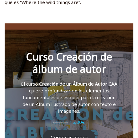
que es “Where the wild things are”.
Curso Creación de
álbum de autor
El curso
Creación de un Álbum de Autor CAA
quiere profundizar en los elementos
fundamentales de estudio para la creación
de un Álbum ilustrado de autor con texto e
imágenes.
Original
Current
60,00
€
15,00
€
price
price
was:
is:
Comprar ahora