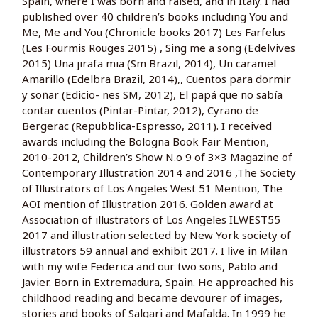
Spain, where I was born and raised, and in Italy. I had
published over 40 children’s books including You and
Me, Me and You (Chronicle books 2017) Les Farfelus
(Les Fourmis Rouges 2015) , Sing me a song (Edelvives
2015) Una jirafa mia (Sm Brazil, 2014), Un caramel
Amarillo (Edelbra Brazil, 2014),, Cuentos para dormir
y soñar (Edicio- nes SM, 2012), El papá que no sabía
contar cuentos (Pintar-Pintar, 2012), Cyrano de
Bergerac (Repubblica-Espresso, 2011). I received
awards including the Bologna Book Fair Mention,
2010-2012, Children’s Show N.o 9 of 3×3 Magazine of
Contemporary Illustration 2014 and 2016 ,The Society
of Illustrators of Los Angeles West 51 Mention, The
AOI mention of Illustration 2016. Golden award at
Association of illustrators of Los Angeles ILWEST55
2017 and illustration selected by New York society of
illustrators 59 annual and exhibit 2017. I live in Milan
with my wife Federica and our two sons, Pablo and
Javier. Born in Extremadura, Spain. He approached his
childhood reading and became devourer of images,
stories and books of Salgari and Mafalda. In 1999 he