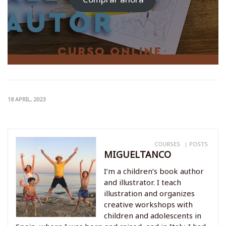
60,00€.
15,00€.
18 APRIL, 2023
COURSES
|
POSTS
MIGUELTANCO
I’m a children’s book author
and illustrator. I teach
illustration and organizes
creative workshops with
children and adolescents in