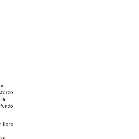
un
sforzó
 la
 fundó
 libro
tor