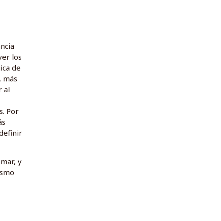
ncia
ver los
ica de
, más
 al
s. Por
ás
definir
omar, y
ismo