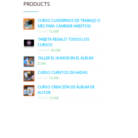
PRODUCTS
CURSO CUADERNOS DE TRABAJO (1
MES PARA CAMBIAR HÁBITOS)
ORIGINAL
CURRENT
60,00
€
15,00
€
PRICE
PRICE
TARJETA REGALO TODOS LOS
WAS:
IS:
CURSOS
60,00€.
15,00€.
ORIGINAL
CURRENT
240,00
€
45,00
€
PRICE
PRICE
TALLER EL HUMOR EN EL ÁLBUM
WAS:
IS:
0,00
€
240,00€.
45,00€.
CURSO CUENTOS DE HADAS
ORIGINAL
CURRENT
60,00
€
15,00
€
PRICE
PRICE
CURSO CREACIÓN DE ÁLBUM DE
WAS:
IS:
AUTOR
60,00€.
15,00€.
ORIGINAL
CURRENT
60,00
€
15,00
€
PRICE
PRICE
WAS:
IS:
60,00€.
15,00€.