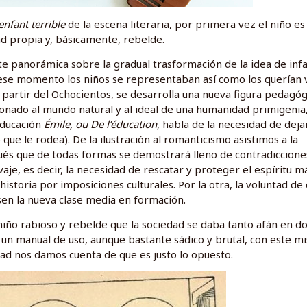
enfant terrible
de la escena literaria, por primera vez el niño es
d propia y, básicamente, rebelde.
e panorámica sobre la gradual trasformación de la idea de infa
ta ese momento los niños se representaban así como los querían 
 partir del Ochocientos, se desarrolla una nueva figura pedagóg
acionado al mundo natural y al ideal de una humanidad primigenia
educación
Émile, ou De l’éducation
, habla de la necesidad de dejar
 que le rodea). De la ilustración al romanticismo asistimos a la
ués que de todas formas se demostrará lleno de contradiccione
aje, es decir, la necesidad de rescatar y proteger el espíritu m
istoria por imposiciones culturales. Por la otra, la voluntad de 
en la nueva clase media en formación.
iño rabioso y rebelde que la sociedad se daba tanto afán en d
un manual de uso, aunque bastante sádico y brutal, con este m
d nos damos cuenta de que es justo lo opuesto.