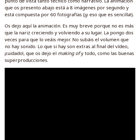
punto de vista tanto técnico como narrativo. La animación
que os presento abajo está a 8 imágenes por segundo y
está compuesta por 60 fotografías (¡y eso que es sencilla!).
Os dejo aquí la animación. Es muy breve porque no es más
que la nariz creciendo y volviendo a su lugar. La pongo dos
veces para que lo veáis mejor. No subáis el volumen que
no hay sonido. Lo que si hay son extras al final del vídeo,
¡cuidado!, que os dejo el
making of
y todo, como las buenas
superproducciones.